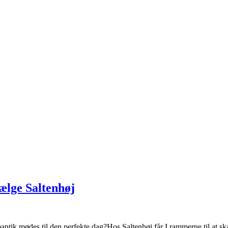
vælge Saltenhøj
mantik mødes til den perfekte dag?Hos Saltenhøj får I rammerne til at s