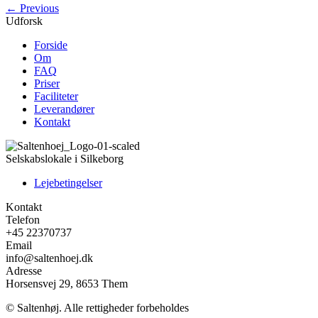
←
Previous
Udforsk
Forside
Om
FAQ
Priser
Faciliteter
Leverandører
Kontakt
Selskabslokale i Silkeborg
Lejebetingelser
Kontakt
Telefon
+45 22370737
Email
info@saltenhoej.dk
Adresse
Horsensvej 29, 8653 Them
© Saltenhøj. Alle rettigheder forbeholdes