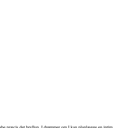
kabe præcis det bryllup, I drømmer om.I kan planlægge en intim