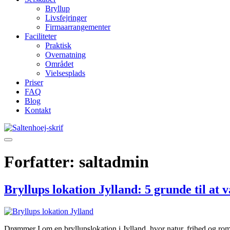
Bryllup
Livsfejringer
Firmaarrangementer
Faciliteter
Praktisk
Overnatning
Området
Vielsesplads
Priser
FAQ
Blog
Kontakt
Forfatter:
saltadmin
Bryllups lokation Jylland: 5 grunde til at 
Drømmer I om en bryllupslokation i Jylland, hvor natur, frihed og ro