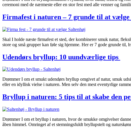
ceremoni med de nærmeste eller en stor fest med alle venner og famil
Firmafest i naturen – 7 grunde til at vælge
Skal I holde næste firmafest et sted, der kombinerer smuk natur, fleks
store og små grupper kan føle sig hjemme. Her er 7 gode grunde til, h
Udendørs bryllup: 10 uundværlige tips
Drømmer I om et smukt udendørs bryllup omgivet af natur, smuk udsigt
eller en idyllisk vielse i naturen. Men selv den mest eventyrlige ramm
Bryllup i naturen: 5 tips til at skabe den p
Drømmer I om et bryllup i naturen, hvor de smukke omgivelser danner 
åben himmel. Omringet af et stemningsfuldt bryllupstelt og naturskønne a